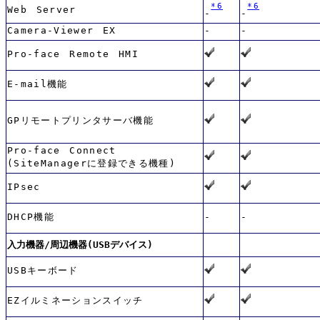
*6
*6
Web Server
-
-
Camera-Viewer EX
-
-
Pro-face Remote HMI
E-mail機能
GPリモートプリンタサーバ機能
Pro-face Connect
(SiteManagerに登録できる機種)
IPsec
DHCP機能
-
-
入力機器/周辺機器(USBデバイス)
USBキーボード
EZイルミネーションスイッチ