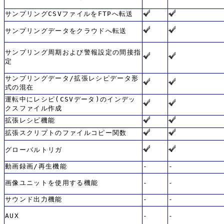
サンプリングCSVファイルをFTPへ転送
サンプリングデータをクラウドへ転送
サンプリング周期および警報設定の間接指
定
サンプリングデータ/拡張レシピデータ形
式の混在
運転中にレシピ(CSVデータ)のインデッ
クスファイル作成
拡張レシピ機能
拡張スクリプトのファイルコピー関数
グローバルトリガ
動画録画/再生機能
-
-
画像ユニットを使用する機能
-
-
サウンド出力機能
-
-
AUX
-
-