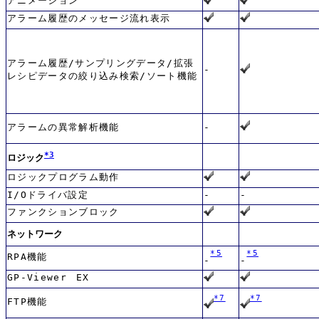
アニメーション
アラーム履歴のメッセージ流れ表示
アラーム履歴/サンプリングデータ/拡張
-
レシピデータの絞り込み検索/ソート機能
アラームの異常解析機能
-
*3
ロジック
ロジックプログラム動作
I/Oドライバ設定
-
-
ファンクションブロック
ネットワーク
*5
*5
RPA機能
-
-
GP-Viewer EX
*7
*7
FTP機能