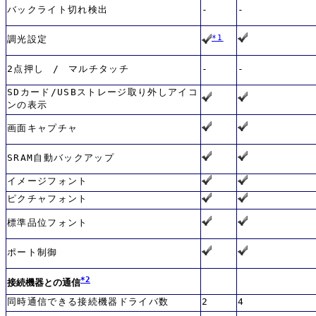
バックライト切れ検出
-
-
*1
調光設定
2点押し / マルチタッチ
-
-
SDカード/USBストレージ取り外しアイコ
ンの表示
画面キャプチャ
SRAM自動バックアップ
イメージフォント
ピクチャフォント
標準品位フォント
ポート制御
*2
接続機器との通信
同時通信できる接続機器ドライバ数
2
4