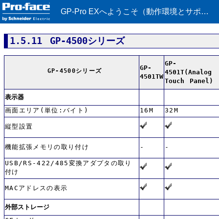
GP-Pro EXへようこそ（動作環境とサポート機能）
1.5.11 GP-4500シリーズ
GP-
GP-
GP-4500シリーズ
4501T(Analog
4501TW
Touch Panel)
表示器
画面エリア(単位:バイト)
16M
32M
縦型設置
機能拡張メモリの取り付け
-
-
USB/RS-422/485変換アダプタの取り
付け
MACアドレスの表示
外部ストレージ