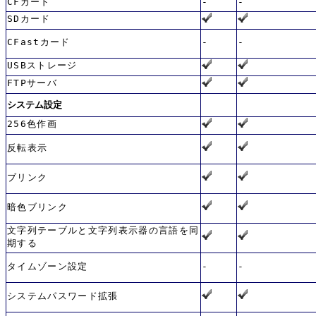
CFカード
-
-
SDカード
CFastカード
-
-
USBストレージ
FTPサーバ
システム設定
256色作画
反転表示
ブリンク
暗色ブリンク
文字列テーブルと文字列表示器の言語を同
期する
タイムゾーン設定
-
-
システムパスワード拡張