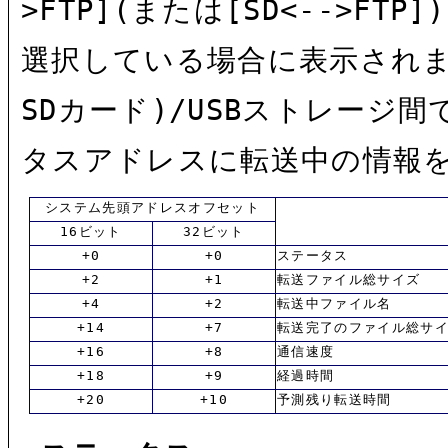
>FTP](または[SD<-->FTP
選択している場合に表示されま
SDカード)/USBストレージ
タスアドレスに転送中の情報
システム先頭アドレスオフセット
16ビット
32ビット
+0
+0
ステータス
+2
+1
転送ファイル総サイズ
+4
+2
転送中ファイル名
+14
+7
転送完了のファイル総サ
+16
+8
通信速度
+18
+9
経過時間
+20
+10
予測残り転送時間