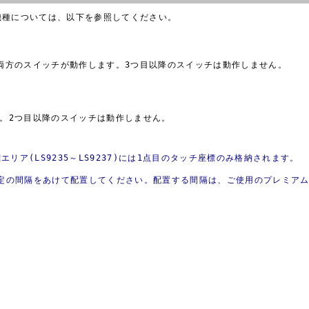
機種については、以下を参照してください。
両方のスイッチが動作します。3つ目以降のスイッチは動作しません。
。2つ目以降のスイッチは動作しません。
リア(LS9235～LS9237)には1点目のタッチ座標のみ格納されます。
は一定の間隔をあけて配置してください。配置する間隔は、ご使用のプレミア