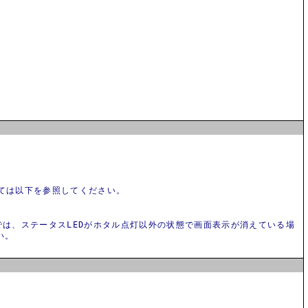
ては以下を参照してください。
を除く)では、ステータスLEDがホタル点灯以外の状態で画面表示が消えている場
い。