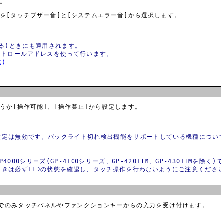
。
を[
タッチブザー音
]と[
システムエラー音
]から選択します。
る)ときにも適用されます。
ントロールアドレスを使って行います。
式)
うか[操作可能]、[操作禁止]から設定します。
設定は無効です。バックライト切れ検出機能をサポートしている機種につい
4000シリーズ(GP-4100シリーズ、GP-4201TM、GP-4301TM
きは必ずLEDの状態を確認し、タッチ操作を行わないようにご注意くださ
態でのみタッチパネルやファンクションキーからの入力を受け付けます。