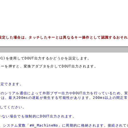
設定した場合は、タッチしたキーとは異なるキー操作として認識するおそれ
OM-01)を使用してDOUT出力するかどうかを設定します。
]キーを押すと、変換アダプタを介してDOUT出力されます。
設定できます。
タとのシリアル通信によって外部ブザー出力やDOUT出力を行っているため、
は、最大200msの遅延が発生する可能性があります。200ms以上の間
択してください。
ていない場合でも強制的にDOUT出力されます。
、システム変数「#H_MachineNo」に周期的に格納されます。接続さ