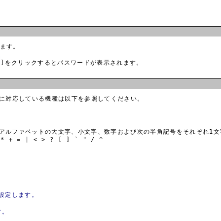
ます。
]をクリックするとパスワードが表示されます。
に対応している機種は以下を参照してください。
、アルファベットの大文字、小文字、数字および次の半角記号をそれぞれ1
 * + = | < > ? [ ] ` " / ^
設定します。
す。