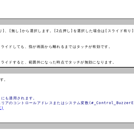
り]、[無し]から選択します。[2点押し]を選択した場合は[スライド有り
スライドしても、指が画面から離れるまではタッチが有効です。
スライドすると、範囲外になった時点でタッチが無効になります。
す。
きにも適用されます。
コントロールアドレスまたはシステム変数(#_Control_BuzzerE
式)