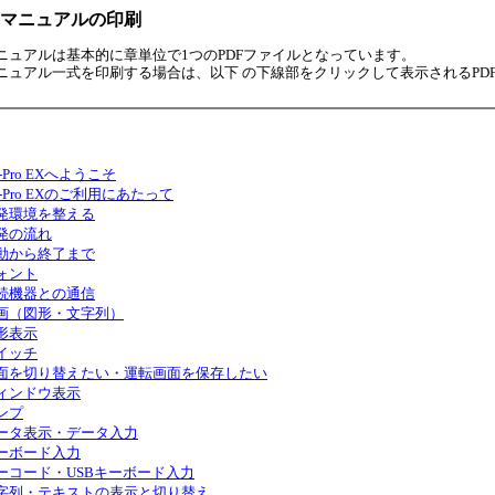
マニュアルの印刷
ニュアルは基本的に章単位で1つのPDFファイルとなっています。
ニュアル一式を印刷する場合は、以下 の下線部をクリックして表示されるPD
-Pro EXへようこそ
P-Pro EXのご利用にあたって
発環境を整える
発の流れ
動から終了まで
ォント
続機器との通信
画（図形・文字列）
形表示
イッチ
面を切り替えたい・運転画面を保存したい
ィンドウ表示
ンプ
ータ表示・データ入力
ーボード入力
ーコード・USBキーボード入力
字列・テキストの表示と切り替え