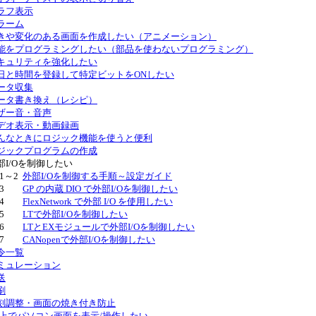
ラフ表示
ラーム
きや変化のある画面を作成したい（アニメーション）
能をプログラミングしたい（部品を使わないプログラミング）
キュリティを強化したい
日と時間を登録して特定ビットをONしたい
ータ収集
ータ書き換え（レシピ）
ザー音・音声
デオ表示・動画録画
んなときにロジック機能を使うと便利
ジックプログラムの作成
部I/Oを制御したい
.1～2
外部I/Oを制御する手順～設定ガイド
3
GP の内蔵 DIO で外部I/Oを制御したい
4
FlexNetwork で外部 I/O を使用したい
5
LTで外部I/Oを制御したい
6
LTとEXモジュールで外部I/Oを制御したい
7
CANopenで外部I/Oを制御したい
令一覧
ミュレーション
送
刷
刻調整・画面の焼き付き防止
P上でパソコン画面を表示/操作したい