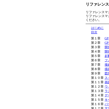
リファレンス
リファレンスマ
リファレンスマ
ください。
はじめに
目次
第１章
GP
第２章
G
第３章
開
第４章
開
第５章
起
第６章
フ
第７章
接
第８章
描
第９章
図
第１０章
ス
第１１章
画
第１２章
ウ
第１３章
ラ
第１４章
デ
第１５章
キ
第１６章
バ
第１７章
文