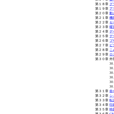
第１８章
グ
第１９章
ア
第２０章
動
第２１章
機
第２２章
セ
第２３章
曜
第２４章
デ
第２５章
デ
第２６章
ブ
第２７章
ビ
第２８章
こ
第２９章
ロ
第３０章
外
30
30.
30.
30.
30.
30.
第３１章
命
第３２章
シ
第３３章
転
第３４章
印
第３５章
時
第３６章
G