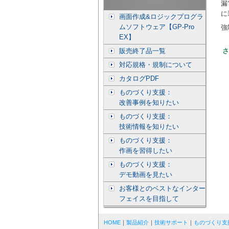
漏
に
画面作成&ロジックプログラ
ムソフトウェア【GP-Pro
強
EX】
販売終了品一覧
さ
対応規格・規制について
カタログPDF
ものづくり支援：
改善事例を知りたい
ものづくり支援：
技術情報を知りたい
ものづくり支援：
作画を習得したい
ものづくり支援：
デモ動画を見たい
お客様とのベストなインター
フェイスを目指して
HOME
｜
製品紹介
｜
技術サポート
｜
ものづくり支