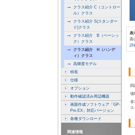
クラス紹介 C（コントロー
ル）クラス
クラス紹介 S(スタンダー
ド)クラス
表
クラス紹介 B（ベーシッ
高
ク）クラス
詳
クラス紹介 H（ハンデ
ィ）クラス
高輝度モデル
特長
仕様
回
オプション
強
動作確認済み周辺機器
非
画面作成ソフトウェア「GP-
ス
Pro EX」対応バージョン
各種ダウンロード
関連情報