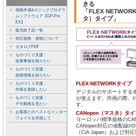
きる
画面作成&ロジックプログラ
「FLEX NETWO
ムソフトウェア【GP-Pro
タ）タイプ」
EX】
販売終了品一覧
対応規格・規制について
カタログPDF
ものづくり支援：
改善事例を知りたい
ものづくり支援：
技術情報を知りたい
FLEX NETWORKタイプ
ものづくり支援：
作画を習得したい
デジタルのサポートする省配
ものづくり支援：
が使えます。作画の際、I
デモ動画を見たい
す。
お客様とのベストなインター
CANopen（マスタ）タイ
フェイスを目指して
ヨーロッパ標準規格のCAN
CANopen対応の省配線I
（CiA Japan）および