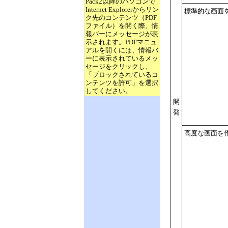
Pack2以降のパソコンで
Internet Explorerからリン
標準的な画面
ク先のコンテンツ（PDF
ファイル）を開く際、情
報バーにメッセージが表
示されます。PDFマニュ
アルを開くには、情報バ
ーに表示されているメッ
セージをクリックし、
「ブロックされているコ
ンテンツを許可」を選択
してください。
開
発
高度な画面を