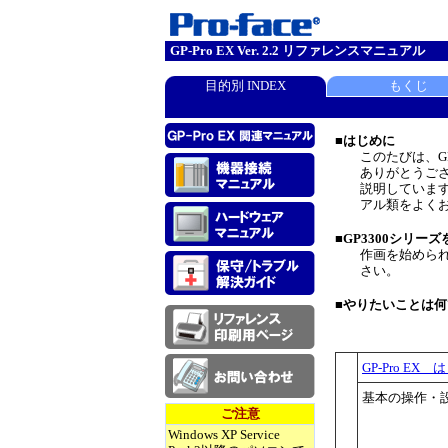
GP-Pro EX Ver. 2.2 リファレンスマニュアル
目的別 INDEX
もくじ
■はじめに
このたびは、G
ありがとうござ
説明していま
アル類をよく
■GP3300シリー
作画を始めら
さい。
■やりたいことは
GP-Pro E
基本の操作・
ご注意
Windows XP Service