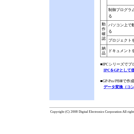
制御プログラ
る
動
パソコン上で
作
る
確
認
プロジェクト
納
ドキュメント
品
■IPCシリーズで
IPCをGPとして
■GP-Pro/PB
データ変換（コ
Copyright (C) 2008 Digital Electronics Corporation All right