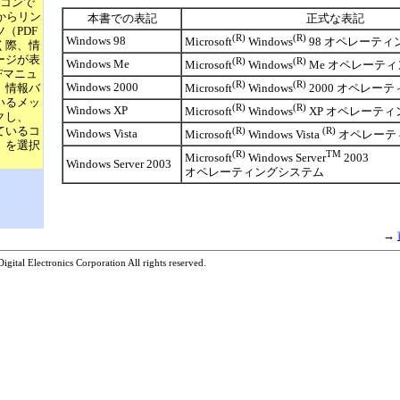
ソコンで
rerからリン
本書での表記
正式な表記
（PDF
(R)
(R)
Windows 98
Microsoft
Windows
98 オペレーテ
く際、情
ージが表
(R)
(R)
Windows Me
Microsoft
Windows
Me オペレーテ
Fマニュ
(R)
(R)
Windows 2000
、情報バ
Microsoft
Windows
2000 オペレー
いるメッ
(R)
(R)
Windows XP
Microsoft
Windows
XP オペレーテ
クし、
ているコ
(R)
(R)
Windows Vista
Microsoft
Windows Vista
オペレーテ
」を選択
(R)
TM
Microsoft
Windows Server
2003
Windows Server 2003
オペレーティングシステム
→
gital Electronics Corporation All rights reserved.