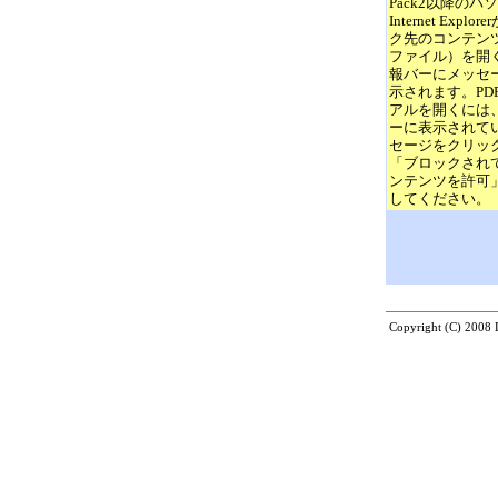
Pack2以降のパ
Internet Explo
ク先のコンテンツ
ファイル）を開
報バーにメッセ
示されます。PD
アルを開くには
ーに表示されて
セージをクリッ
「ブロックされ
ンテンツを許可
してください。
Copyright (C) 2008 Di