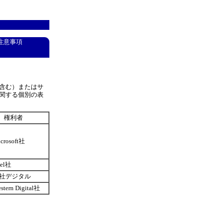
注意事項
含む）またはサ
関する個別の表
権利者
rosoft社
el社
社デジタル
ern Digital社