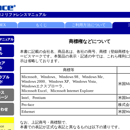
er. 2.2 リファレンスマニュアル
DEX
もくじ
ご利用方法について
商標権などについて
本書に記載の会社名、商品名は、各社の商号、商標（登録商標を
ービスマークです。本製品の表示・記述の中では、これら権利に
示は省略しております。
商標等
Microsoft、Windows、Windows 98、Windows Me、
Windows 2000、Windows XP、Windows Vista、
米国Mic
Windowsエクスプローラ、
Microsoft Excel、Microsoft Internet Explorer
Intel、Pentium
米国Int
Pro-face
株式会
Ethernet
米国West
なお、上記商号・商標類で、
ice
本書での表記が正式な表記と異なるものは以下の通りです。