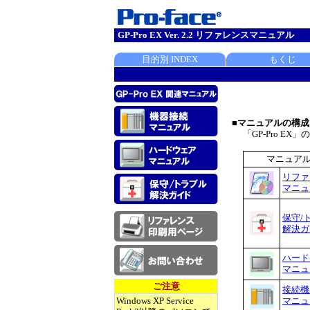
GP-Pro EX Ver. 2.2 リファレンスマニュアル
目的別 INDEX
もくじ
■マニュアルの構成
「GP-Pro 
マニュア
リファ
マニュ
保守/
解決ガ
ハード
マニュ
ご注意
接続機
Windows XP Service
マニュ