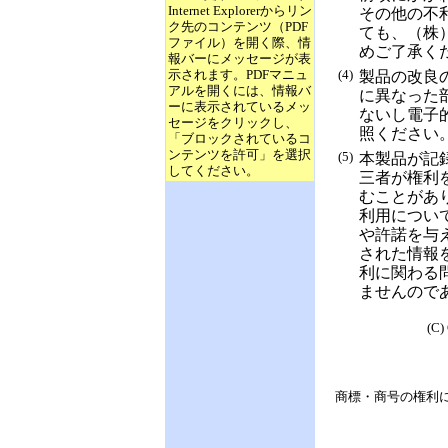
Internet Explorerからリン
その他の不
ク先のコンテンツ（PDF
ても、（株
ファイル）を開く際、情
めご了承く
報バーにメッセージが表
示されます。PDFマニュ
(4)
製品の改良
アルを開くには、情報バ
に異なった
ーに表示されているメッ
ないし電子
セージをクリックし、
照ください
「ブロックされているコ
ンテンツを許可」を選択
(5)
本製品が記
してください。
三者が権利
むことがあ
利用につい
や許諾を与
された情報
利に関わる
ませんので
(C)
商標・商号の権利