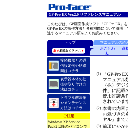
GP-Pro EX Ver.2.0 リファレンスマニュアル
このたびは、GP画面作成ソフト「GP-Pro E
GP-Pro EXの操作方法と各種機能について
連するマニュアル類をよくお読みください。
トップ
マニュアルの読
おことわ
商
り
接続機器との通
信設定例や結線
図はコチラ
(1)
「GP-Pr
表示器本体の仕
マニュアル
様や取り付け方
（株）デジ
法はコチラ
件」に記載
使用許諾条
トラブル解決策
されていま
やメンテナンス
方法はコチラ
(2)
本書の内容
お気づきの
ご注意
ヤル」まで
Windows XP Service
(3)
前項にかか
Pack2以降のパソコンで