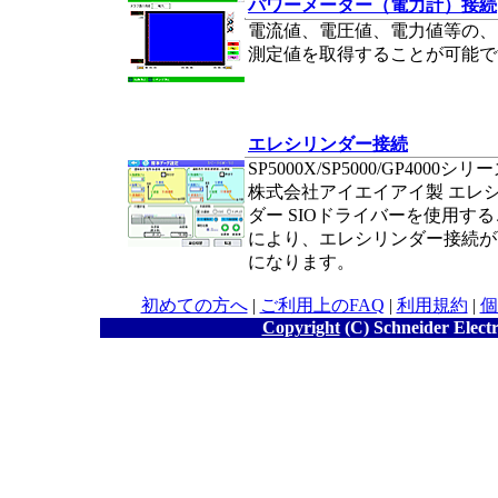
パワーメーター（電力計）接続
電流値、電圧値、電力値等の、
測定値を取得することが可能で
エレシリンダー接続
SP5000X/SP5000/GP4000シリ
株式会社アイエイアイ製 エレ
ダー SIOドライバーを使用す
により、エレシリンダー接続が
になります。
初めての方へ
|
ご利用上のFAQ
|
利用規約
|
個
Copyright
(C) Schneider Electr