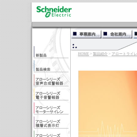
HOME
>
製品紹介
>
アロートライ