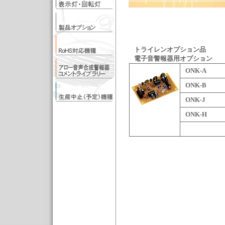
トライレンオプション品
電子音警報器用オプション
ONK-A
ONK-B
ONK-J
ONK-H