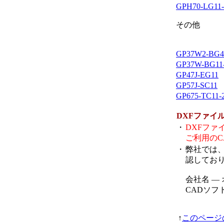
GPH70-LG11
その他
GP37W2-BG4
GP37W-BG11
GP47J-EG11
GP57J-SC11
GP675-TC11-
DXFファイ
・
DXFフ
ご利用の
・
弊社では、
認してお
会社名 ―
CADソフト名
↑
このページ