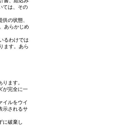
計書、組込み
いては、その
提供の状態、
。あらかじめ
いるわけでは
ります。あら
あります。
ズが完全に一
ァイルをウイ
表示されるサ
ずに破棄し