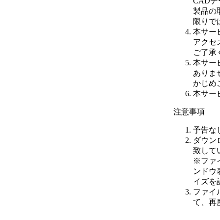
CAD
製品の
限りで
本サー
アクセ
ご了承
本サー
ありま
かじめ
本サー
注意事項
予告な
ダウン
致して
※
ファ
ンドウ
イズを
ファイ
て、再