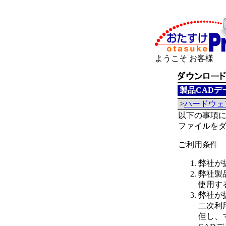
ようこそ お客様
製品CADデ
>
ハードウェ
以下の事項
ファイルを
ご利用条件
弊社が
弊社製
使用す
弊社が
二次利
但し、