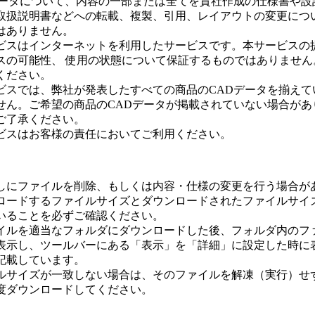
データについて、内容の一部または全てを貴社作成の仕様書や設
取扱説明書などへの転載、複製、引用、レイアウトの変更につ
はありません。
ビスはインターネットを利用したサービスです。本サービスの
スの可能性、 使用の状態について保証するものではありません
ください。
ビスでは、弊社が発表したすべての商品のCADデータを揃えて
せん。ご希望の商品のCADデータが掲載されていない場合があ
ご了承ください。
ビスはお客様の責任においてご利用ください。
しにファイルを削除、もしくは内容・仕様の変更を行う場合が
ロードするファイルサイズとダウンロードされたファイルサイ
いることを必ずご確認ください。
イルを適当なフォルダにダウンロードした後、フォルダ内のフ
表示し、ツールバーにある「表示」を「詳細」に設定した時に
記載しています。
ルサイズが一致しない場合は、そのファイルを解凍（実行）せ
度ダウンロードしてください。