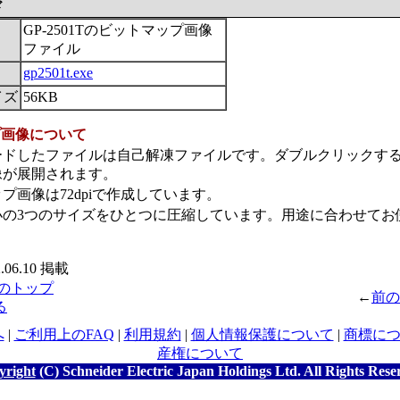
ド
GP-2501Tのビットマップ画像
ファイル
gp2501t.exe
イズ
56KB
プ画像について
ードしたファイルは自己解凍ファイルです。ダブルクリックす
像が展開されます。
プ画像は72dpiで作成しています。
小の3つのサイズをひとつに圧縮しています。用途に合わせてお
06.10 掲載
のトップ
←
前の
る
へ
|
ご利用上のFAQ
|
利用規約
|
個人情報保護について
|
商標に
産権について
yright
(C) Schneider Electric Japan Holdings Ltd. All Rights Rese