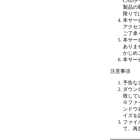
CAD
製品の
限りで
本サー
アクセ
ご了承
本サー
ありま
かじめ
本サー
注意事項
予告な
ダウン
致して
※
ファ
ンドウ
イズを
ファイ
て、再