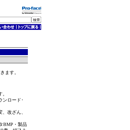
だきます。
す。
ウンロード･
変、改ざん、
タBMP・製品