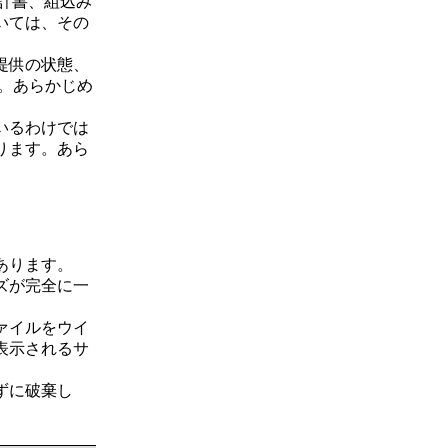
計書、組込み
いては、その
提供の状態、
。あらかじめ
いるわけでは
ります。あら
あります。
ズが完全に一
ァイルをウイ
表示されるサ
ずに破棄し