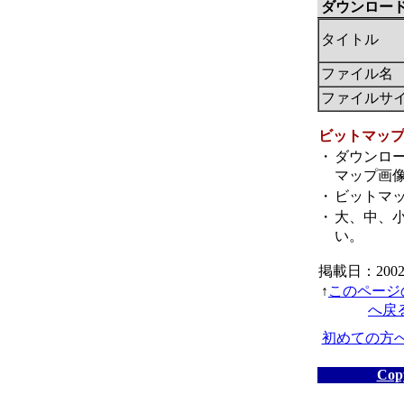
ダウンロー
タイトル
ファイル名
ファイルサ
ビットマッ
・
ダウンロ
マップ画
・
ビットマッ
・
大、中、
い。
掲載日：2002.
↑
このページ
へ戻
初めての方
Cop