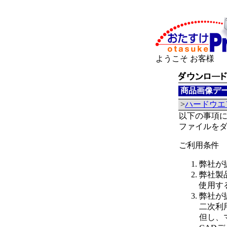
ようこそ お客様
商品画像デー
>
ハードウエ
以下の事項
ファイルを
ご利用条件
弊社が
弊社製
使用す
弊社が
二次利
但し、