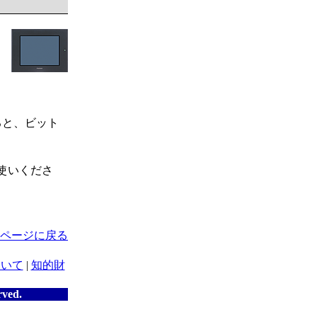
ると、ビット
使いくださ
ページに戻る
ついて
|
知的財
rved.