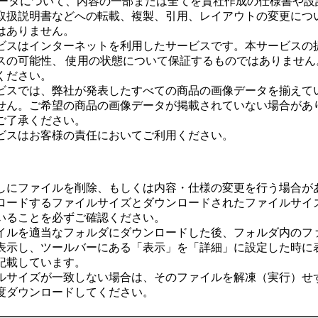
データについて、内容の一部または全てを貴社作成の仕様書や設
取扱説明書などへの転載、複製、引用、レイアウトの変更につ
はありません。
ビスはインターネットを利用したサービスです。本サービスの
スの可能性、 使用の状態について保証するものではありません
ください。
ビスでは、弊社が発表したすべての商品の画像データを揃えて
せん。ご希望の商品の画像データが掲載されていない場合があ
ご了承ください。
ビスはお客様の責任においてご利用ください。
しにファイルを削除、もしくは内容・仕様の変更を行う場合が
ロードするファイルサイズとダウンロードされたファイルサイ
いることを必ずご確認ください。
イルを適当なフォルダにダウンロードした後、フォルダ内のフ
表示し、ツールバーにある「表示」を「詳細」に設定した時に
記載しています。
ルサイズが一致しない場合は、そのファイルを解凍（実行）せ
度ダウンロードしてください。