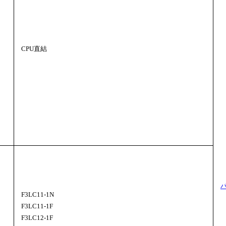
CPU直結
F3LC11-1N
F3LC11-1F
F3LC12-1F