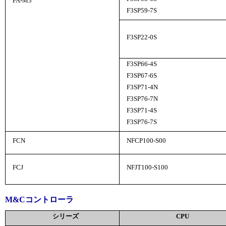
FA-M3
F3SP59-7S
F3SP22-0S
F3SP66-4S
F3SP67-6S
F3SP71-4N
F3SP76-7N
F3SP71-4S
F3SP76-7S
FCN
NFCP100-S00
FCJ
NFJT100-S100
M&Cコントローラ
シリーズ
CPU