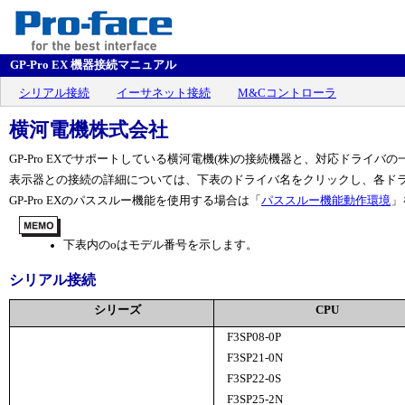
GP-Pro EX 機器接続マニュアル
シリアル接続
イーサネット接続
M&Cコントローラ
横河電機株式会社
GP-Pro EXでサポートしている横河電機(株)の接続機器と、対応ドライバ
表示器との接続の詳細については、下表のドライバ名をクリックし、各ド
GP-Pro EXのパススルー機能を使用する場合は「
パススルー機能動作環境
」
下表内の
o
はモデル番号を示します。
シリアル接続
シリーズ
CPU
F3SP08-0P
F3SP21-0N
F3SP22-0S
F3SP25-2N