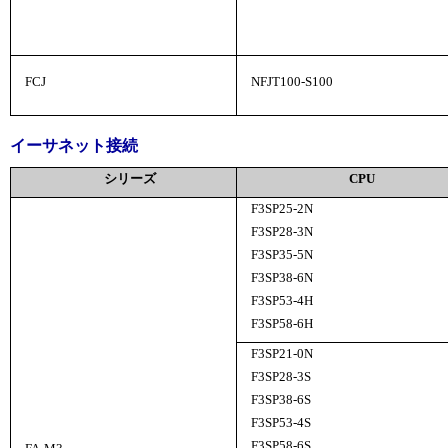
FCJ
NFJT100-S100
イーサネット接続
シリーズ
CPU
F3SP25-2N
F3SP28-3N
F3SP35-5N
F3SP38-6N
F3SP53-4H
F3SP58-6H
F3SP21-0N
F3SP28-3S
F3SP38-6S
F3SP53-4S
F3SP58-6S