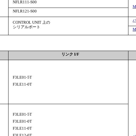
NFLR111-S00
M
NFLR121-S00
CONTROL UNIT 上の
シリアルポート
M
リンク I/F
F3LE01-5T
F3LE11-0T
F3LE01-5T
F3LE01-0T
F3LE11-0T
F3LE12-0T