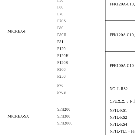
F50
FFK120A-
F60
F70
F70S
F80
MICREX-F
F80H
FFK120A-
F81
F120
F120H
F120S
FFK100A-C10
F200
F250
F70
NC1L-RS2
F70S
CPUユニッ
SPH200
NP1L-RS1
MICREX-SX
SPH300
NP1L-RS2
SPH2000
NP1L-RS4
NP1L-TL1 + F