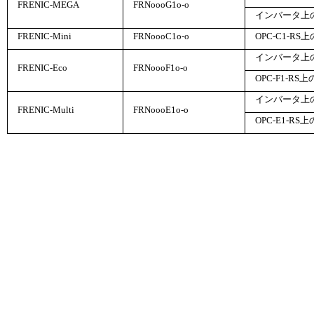
FRENIC-MEGA
FRN
ooo
G1
o
-
o
インバータ上
FRENIC-Mini
FRN
ooo
C1
o
-
o
OPC-C1-RS
インバータ上の
FRENIC-Eco
FRN
ooo
F1
o
-
o
OPC-F1-RS
インバータ上の
FRENIC-Multi
FRN
ooo
E1
o
-
o
OPC-E1-RS