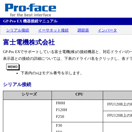
GP-Pro EX 機器接続マニュアル
シリアル接続
イーサネット接続
調節器
インバータ
富士電機株式会社
GP-Pro EXでサポートしている富士電機(株)の接続機器と、対応ドライバ
表示器との接続の詳細については、下表のドライバ名をクリックし、各ド
下表内の
o
はモデル番号を示します。
シリアル接続
シリーズ
CPU
F80H
FFU120B上
F120H
FFU120B上
F250
F30