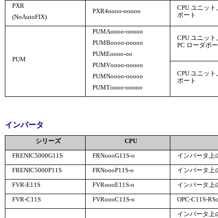
PXR
CPU ユニッ
PXR4
oooo
-
ooooo
ポート
(NoAutoFIX)
PUMA
oooo
-
ooooo
CPU ユニッ
PUMB
oooo
-
ooooo
PC ローダポ
PUME
oooo
-
oo
PUM
PUMV
oooo
-
ooooo
CPU ユニッ
PUMN
oooo
-
ooooo
ポート
PUMT
oooo
-
ooooo
インバータ
シリーズ
CPU
FRENIC5000G11S
FRN
ooo
G11S-
o
インバータ上
FRENIC5000P11S
FRN
ooo
P11S-
o
インバータ上
FVR-E11S
FVR
ooo
E11S-
o
インバータ上の
FVR-C11S
FVR
ooo
C11S-
o
OPC-C11S-RS
インバータ上の