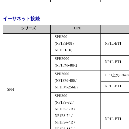
イーサネット接続
シリーズ
CPU
SPH200
(NP1PH-08 /
NP1L-ET1
NP1PH-16)
SPH2000
NP1L-ET1
(NP1PM-48R)
SPH2000
CPU上のEthe
(NP1PM-48E/
NP1L-ET1
NP1PM-256E)
SPH
SPH300
(NP1PS-32 /
NP1PS-32R /
NP1PS-74 /
NP1L-ET1
NP1PS-74R /