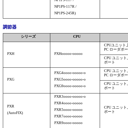
NP1PS-117 /
NP1PS-117R /
NP1PS-245R)
調節器
シリーズ
CPU
CPUユニット
PC ローダポ
PXH
PXH
ooooo
-
ooooo
CPU ユニッ
ポート
CPU ユニッ
PXG4
oooo
-
ooooo
-
o
PC ローダポ
PXG
PXG5
oooo
-
ooooo
-
o
CPU ユニッ
PXG9
oooo
-
ooooo
-
o
ポート
PXR3
oooo
-
ooooo
-
o
PXR4
oooo
-
ooooo
PXR
CPU ユニッ
PXR5
oooo
-
ooooo
ポート
(AutoFIX)
PXR7
oooo
-
ooooo
PXR9
oooo
-
ooooo