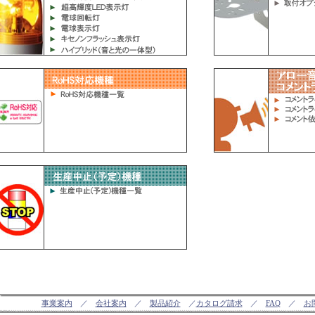
事業案内
／
会社案内
／
製品紹介
／
カタログ請求
／
FAQ
／
お