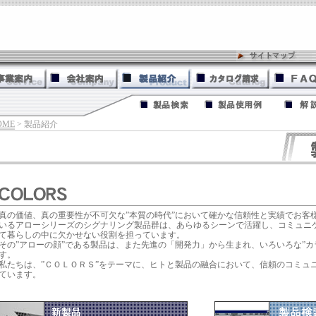
OME
> 製品紹介
真の価値、真の重要性が不可欠な”本質の時代”において確かな信頼性と実績でお客
いるアローシリーズのシグナリング製品群は、あらゆるシーンで活躍し、コミュニ
て暮らしの中に欠かせない役割を担っています。
その”アローの顔”である製品は、また先進の「開発力」から生まれ、いろいろな”カ
す。
私たちは、”ＣＯＬＯＲＳ”をテーマに、ヒトと製品の融合において、信頼のコミュ
ています。