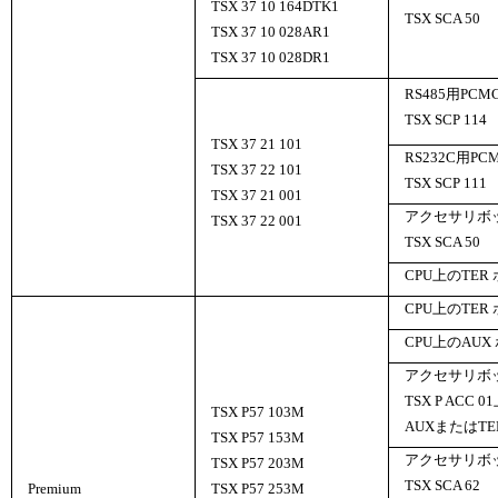
TSX 37 10 164DTK1
TSX SCA 50
TSX 37 10 028AR1
TSX 37 10 028DR1
RS485用PCM
TSX SCP 114
TSX 37 21 101
RS232C用PC
TSX 37 22 101
TSX SCP 111
TSX 37 21 001
アクセサリボ
TSX 37 22 001
TSX SCA 50
CPU上のTER
CPU上のTER
CPU上のAUX
アクセサリボ
TSX P ACC 0
TSX P57 103M
AUXまたはTE
TSX P57 153M
アクセサリボ
TSX P57 203M
TSX SCA 62
Premium
TSX P57 253M