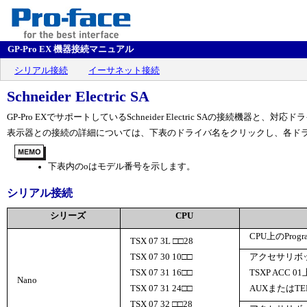
GP-Pro EX 機器接続マニュアル
シリアル接続
イーサネット接続
Schneider Electric SA
GP-Pro EXでサポートしているSchneider Electric SAの接続機器と、
表示器との接続の詳細については、下表のドライバ名をクリックし、各ド
下表内の
o
はモデル番号を示します。
シリアル接続
シリーズ
CPU
CPU上のProg
TSX 07 3L □□28
TSX 07 30 10□□
アクセサリボ
TSX 07 31 16□□
TSXP ACC 0
Nano
TSX 07 31 24□□
AUXまたはTE
TSX 07 32 □□28