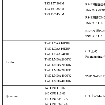
TSX P57 303M
RS485用通
TSX P57 353M
TSX SCY 2160
TSX P57 453M
RS485用PCM
TSX SCP 114
RS232C用PC
TSX SCP 111
TWD LCAA 10DRF
TWD LCAA 16DRF
CPU上の
TWD LCAA 24DRF
Programmin
TWD LMDA 20DTK
Twido
TWD LMDA 20DUK
TWD LMDA 20DRT
TWD LMDA 40DTK
TWD NAC485
TWD LMDA 40DUK
140 CPU 113 02
140 CPU 113 03
Quantum
CPU上のMod
140 CPU 434 12A
140 CPU 534 14A