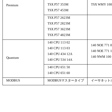
TSX P57 353M
TSX WMY 100
Premium
TSX P57 453M
TSX P57 2623M
TSX P57 2823M
TSX P57 3623M
TSX P57 4823M
140 CPU 113 02
140 NOE 771 
140 CPU 113 03
140 NOE 771 
140 CPU 434 12A
140 NWM 100 
Quantum
140 CPU 534 14A
140 CPU 651 50
140 CPU 651 60
MODBUS
MODBUSマスタータイプ
イーサネット