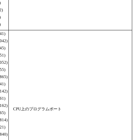
)
2)
)
)
41)
042)
45)
51)
052)
55)
865)
41)
142)
61)
162)
CPU上のプログラムポート
65)
814)
21)
840)