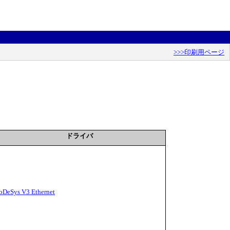
>>>印刷用ページ
ドライバ
oDeSys V3 Ethernet