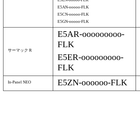
E5EN-
ooooo
-FLK
E5AN-
ooooo
-FLK
E5CN-
ooooo
-FLK
E5GN-
ooooo
-FLK
E5AR-
ooooooooo
-
FLK
サーマック R
E5ER-
ooooooooo
-
FLK
E5ZN-
oooooo
-FLK
In-Panel NEO