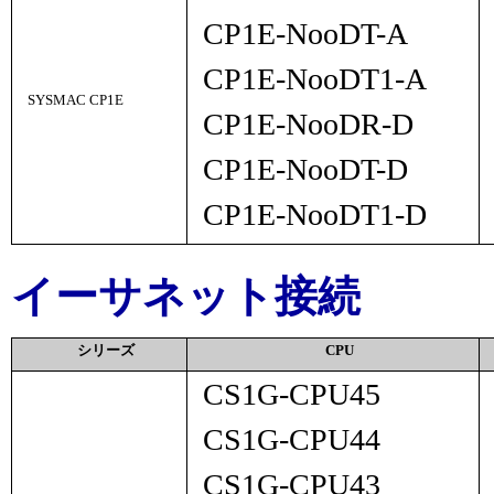
CP1E-N
oo
DT-A
CP1E-N
oo
DT1-A
SYSMAC CP1E
CP1E-N
oo
DR-D
CP1E-N
oo
DT-D
CP1E-N
oo
DT1-D
イーサネット接続
シリーズ
CPU
CS1G-CPU45
CS1G-CPU44
CS1G-CPU43