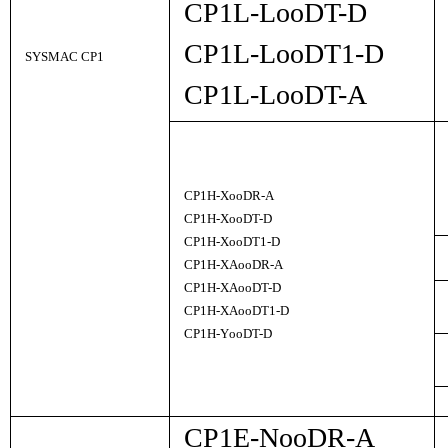
CP1L-L
oo
DT-D
CP1L-L
oo
DT1-D
SYSMAC CP1
CP1L-L
oo
DT-A
CP1H-X
oo
DR-A
CP1H-X
oo
DT-D
CP1H-X
oo
DT1-D
CP1H-XA
oo
DR-A
CP1H-XA
oo
DT-D
CP1H-XA
oo
DT1-D
CP1H-Y
oo
DT-D
CP1E-N
oo
DR-A