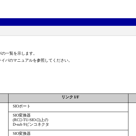
イバの一覧を示します。
ライバのマニュアルを参照してください。
リンク I/F
SIOポート
SIO変換器
(RC□-TU-SIO-□)上の
D-sub 9ピンコネクタ
SIO変換器