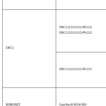
ERC2-□-□-□-□-□-NP-□-□
ERC2-□-□-□-□-□-PN-□-□
ERC2
ERC2-□-□-□-□-□-SE-□-□
ROBONET
GateWayR RGW-SIO