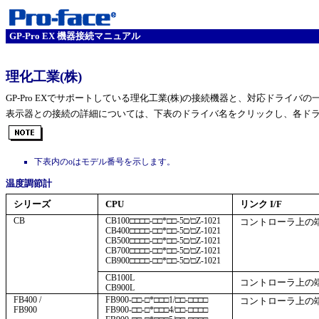
GP-Pro EX 機器接続マニュアル
理化工業(株)
GP-Pro EXでサポートしている理化工業(株)の接続機器と、対応ドライバ
表示器との接続の詳細については、下表のドライバ名をクリックし、各ド
下表内の
o
はモデル番号を示します。
温度調節計
シリーズ
CPU
リンク I/F
CB
CB100□□□□-□□*□□-5□/□Z-1021
コントローラ上の
CB400□□□□-□□*□□-5□/□Z-1021
CB500□□□□-□□*□□-5□/□Z-1021
CB700□□□□-□□*□□-5□/□Z-1021
CB900□□□□-□□*□□-5□/□Z-1021
CB100L
コントローラ上の
CB900L
FB400 /
FB900-□□-□*□□□1/□□-□□□□
コントローラ上の
FB900
FB900-□□-□*□□□4/□□-□□□□