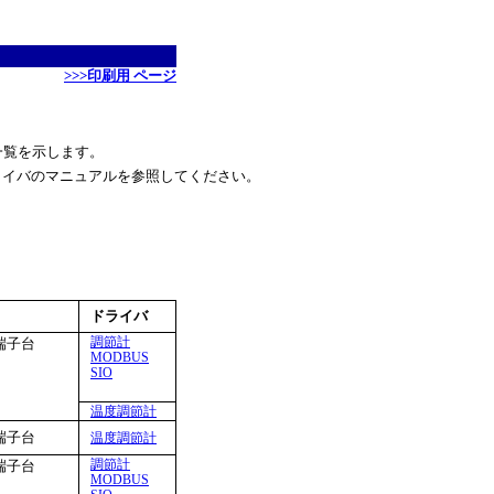
>>>印刷用 ページ
の一覧を示します。
ライバのマニュアルを参照してください。
ドライバ
調節計
端子台
MODBUS
SIO
温度調節計
端子台
温度調節計
調節計
端子台
MODBUS