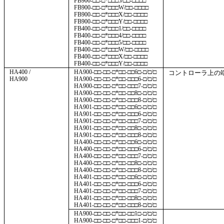
FB900-□□-□*□□□5/□□-□□□□
FB900-□□-□*□□□W/□□-□□□□
FB900-□□-□*□□□X/□□-□□□□
FB900-□□-□*□□□Y/□□-□□□□
FB400-□□-□*□□□1/□□-□□□□
FB400-□□-□*□□□4/□□-□□□□
FB400-□□-□*□□□5/□□-□□□□
FB400-□□-□*□□□W/□□-□□□□
FB400-□□-□*□□□X/□□-□□□□
FB400-□□-□*□□□Y/□□-□□□□
HA400 /
HA900-□□-□□-□*□□-□□6□-□/□/□
コントローラ上の
HA900
HA900-□□-□□-□*□□-□□□6-□/□/□
HA900-□□-□□-□*□□-□□□7-□/□/□
HA900-□□-□□-□*□□-□□8□-□/□/□
HA900-□□-□□-□*□□-□□□8-□/□/□
HA901-□□-□□-□*□□-□□6□-□/□/□
HA901-□□-□□-□*□□-□□□6-□/□/□
HA901-□□-□□-□*□□-□□□7-□/□/□
HA901-□□-□□-□*□□-□□8□-□/□/□
HA901-□□-□□-□*□□-□□□8-□/□/□
HA400-□□-□□-□*□□-□□6□-□/□/□
HA400-□□-□□-□*□□-□□□6-□/□/□
HA400-□□-□□-□*□□-□□□7-□/□/□
HA400-□□-□□-□*□□-□□8□-□/□/□
HA400-□□-□□-□*□□-□□□8-□/□/□
HA401-□□-□□-□*□□-□□6□-□/□/□
HA401-□□-□□-□*□□-□□□6-□/□/□
HA401-□□-□□-□*□□-□□□7-□/□/□
HA401-□□-□□-□*□□-□□8□-□/□/□
HA401-□□-□□-□*□□-□□□8-□/□/□
HA900-□□-□□-□*□□-□□1□-□/□/□
HA900-□□-□□-□*□□-□□□1-□/□/□