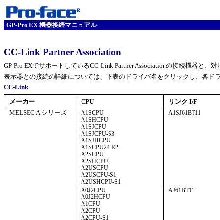
GP-Pro EX 機器接続マニュアル
CC-Link Partner Association
GP-Pro EXでサポートしているCC-Link Partner Associationの接
表示器との接続の詳細については、下表のドライバ名をクリックし、各ド
CC-Link
メーカー
CPU
リンク I/F
MELSEC A シリーズ
A1SCPU
A1SJ61BT11
A1SHCPU
A1SJCPU
A1SJCPU-S3
A1SJHCPU
A1SCPU24-R2
A2SCPU
A2SHCPU
A2USCPU
A2USCPU-S1
A2USHCPU-S1
A0J2CPU
AJ61BT11
A0J2HCPU
A1CPU
A2CPU
A2CPU-S1