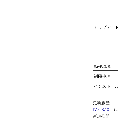
アップデー
動作環境
制限事項
インストー
更新履歴
[Ver. 3.10]
（20
新規公開