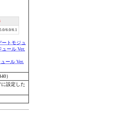
3
5.0/6.0/6.1
プデートモジュ
ュール Ver.
ール Ver.
5B40）
"に設定した