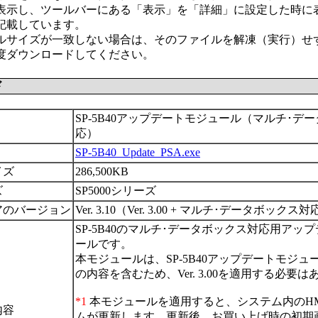
表示し、ツールバーにある「表示」を「詳細」に設定した時に
記載しています。
ルサイズが一致しない場合は、そのファイルを解凍（実行）せ
度ダウンロードしてください。
ド
SP-5B40アップデートモジュール（マルチ･デ
応）
SP-5B40_Update_PSA.exe
イズ
286,500KB
ズ
SP5000シリーズ
アのバージョン
Ver. 3.10（Ver. 3.00 + マルチ･データボックス
SP-5B40のマルチ･データボックス対応用アッ
ールです。
本モジュールは、SP-5B40アップデートモジュールVe
の内容を含むため、Ver. 3.00を適用する必要
*1
本モジュールを適用すると、システム内のHM
内容
ムが更新します。更新後、お買い上げ時の初期