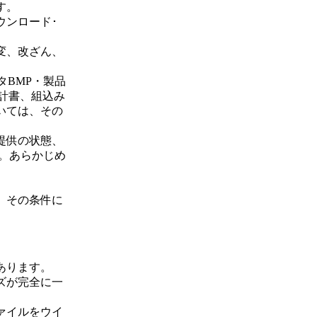
す。
ウンロード･
変、改ざん、
タBMP・製品
計書、組込み
いては、その
提供の状態、
。あらかじめ
、その条件に
あります。
ズが完全に一
ァイルをウイ