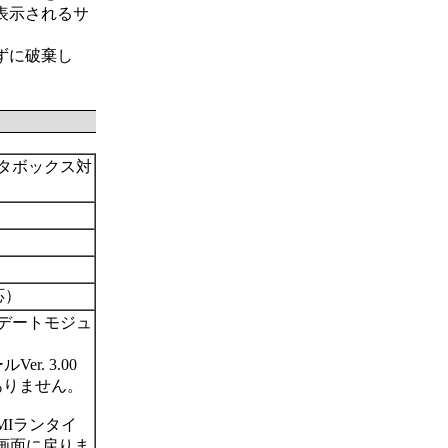
表示されるサ
ずに破棄し
ータボックス対
対応）
プデートモジュ
r. 3.00
はありません。
Iランタイ
画面に戻りま