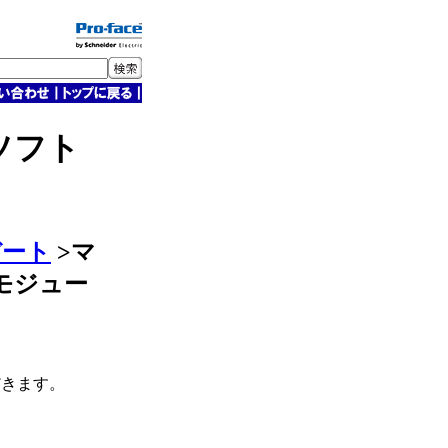
ソフト
デート
>
マ
トモジュー
だきます。