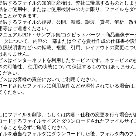
提供するファイルの知的財産権は、弊社に帰属するものとしま
品をご使用中、またはご使用検討中の方に限り、ファイルをダ
ることができます。
提供するファイルの複製、公開、転載、譲渡、貸与、解析、改
用等はご遠慮ください。
マニュアルPDF・サンプル集/コクピットパーツ・商品画像デー
データについて、内容の一部または全てを貴社作成の仕様書や設
取扱説明書などへの転載、複製、引用、レイアウトの変更につ
はありません。
ビスはインターネットを利用したサービスです。本サービスの
スの可能性、 使用の状態について保証するものではありません
ください。
ビスはお客様の責任においてご利用ください。
ロードされたファイルに利用条件などが添付されている場合は
てください。
しにファイルを削除、もしくは内容・仕様の変更を行う場合が
ロードするファイルサイズとダウンロードされたファイルサイ
いることを必ずご確認ください。
イルを適当なフォルダにダウンロードした後、フォルダ内のフ