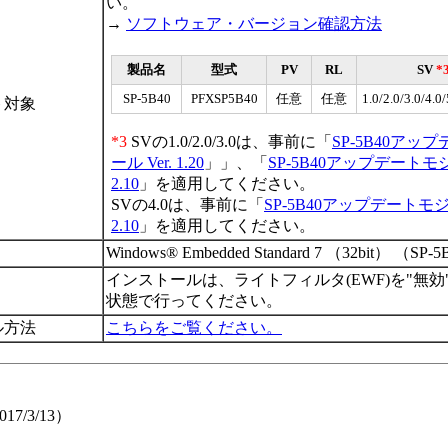
い。
→
ソフトウェア・バージョン確認方法
製品名
型式
PV
RL
SV
*
SP-5B40
PFXSP5B40
任意
任意
1.0/2.0/3.0/4.0/
ト対象
*3
SVの1.0/2.0/3.0は、事前に「
SP-5B40アッ
ール Ver. 1.20
」」、「
SP-5B40アップデートモジ
2.10
」を適用してください。
SVの4.0は、事前に「
SP-5B40アップデートモジュ
2.10
」を適用してください。
Windows® Embedded Standard 7 （32bit） （SP-
インストールは、ライトフィルタ(EWF)を"無効
状態で行ってください。
ル方法
こちらをご覧ください。
17/3/13）