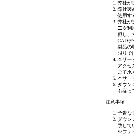
弊社が
弊社製
使用す
弊社が
二次利
但し、
CAD
製品の
限りで
本サー
アクセ
ご了承
本サー
ダウン
も従っ
注意事項
予告な
ダウン
致して
※
ファ